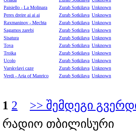
Paisiello - La Molinara
Zurab Sotkilava
Unknown
Peres dreire ai ai ai
Zurab Sotkilava
Unknown
Raxmaninov - Mechta
Zurab Sotkilava
Unknown
Sagamos zarebi
Zurab Sotkilava
Unknown
Sisatura
Zurab Sotkilava
Unknown
Tova
Zurab Sotkilava
Unknown
Troika
Zurab Sotkilava
Unknown
Ucolo
Zurab Sotkilava
Unknown
Varskvlavi caze
Zurab Sotkilava
Unknown
Verdi - Aria of Manrico
Zurab Sotkilava
Unknown
1
2
>> შემდეგი გვერდ
რადიო თბილისური