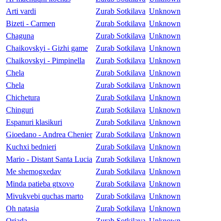
Arti vardi
Zurab Sotkilava
Unknown
Bizeti - Carmen
Zurab Sotkilava
Unknown
Chaguna
Zurab Sotkilava
Unknown
Chaikovskyi - Gizhi game
Zurab Sotkilava
Unknown
Chaikovskyi - Pimpinella
Zurab Sotkilava
Unknown
Chela
Zurab Sotkilava
Unknown
Chela
Zurab Sotkilava
Unknown
Chichetura
Zurab Sotkilava
Unknown
Chinguri
Zurab Sotkilava
Unknown
Espanuri klasikuri
Zurab Sotkilava
Unknown
Gioedano - Andrea Chenier
Zurab Sotkilava
Unknown
Kuchxi bednieri
Zurab Sotkilava
Unknown
Mario - Distant Santa Lucia
Zurab Sotkilava
Unknown
Me shemogxedav
Zurab Sotkilava
Unknown
Minda patieba gtxovo
Zurab Sotkilava
Unknown
Mivukvebi quchas marto
Zurab Sotkilava
Unknown
Oh natasia
Zurab Sotkilava
Unknown
Oriada
Zurab Sotkilava
Unknown