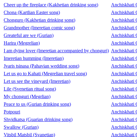
Cheer up the fireplace (Kakhetian drinking song)
Anchiskhati 
Chona (Kartlian Easter song)
Anchiskhati 
Chonguro (Kakhetian drinking song)
Anchiskhati 
Grandmother (Imeretian comic song)
Anchiskhati 
Greateful are we (Gurian)
Anchiskhati 
Harira (Megrelian)
Anchiskhati 
I am dying lover (Imeretian accompanied by chonguri)
Anchiskhati 
Imeretian humming (Imeretian)
Anchiskhati 
Jvaris tsinasa (Pahavian wedding song)
Anchiskhati 
Let us go to Kahati (Megrelian travel song)
Anchiskhati 
Let us see the vineyard (Imeretian)
Anchiskhati 
Lile (Svenetian ritual song)
Anchiskhati 
My chonguri (Megrlian)
Anchiskhati 
Peace to us (Gurian drinking song)
Anchiskhati 
Potpouri
Anchiskhati 
Shvidkatsa (Guarian drinking song)
Anchiskhati 
Swallow (Gurian)
Anchiskhati 
Vitsbil Matsbil (Svanetian)
Anchiskhati 