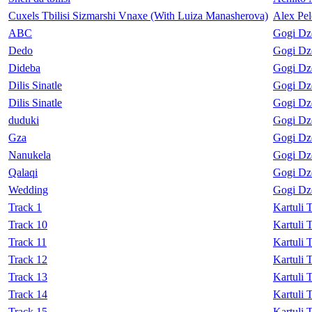
Cuxels Tbilisi Sizmarshi Vnaxe (With Luiza Manasherova)
Alex Pel
ABC
Gogi Dz
Dedo
Gogi Dz
Dideba
Gogi Dz
Dilis Sinatle
Gogi Dz
Dilis Sinatle
Gogi Dz
duduki
Gogi Dz
Gza
Gogi Dz
Nanukela
Gogi Dz
Qalaqi
Gogi Dz
Wedding
Gogi Dz
Track 1
Kartuli 
Track 10
Kartuli 
Track 11
Kartuli 
Track 12
Kartuli 
Track 13
Kartuli 
Track 14
Kartuli 
Track 15
Kartuli 