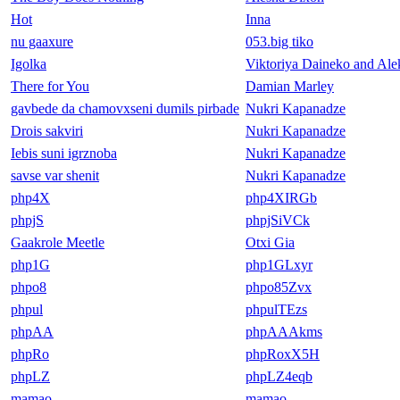
Hot
Inna
nu gaaxure
053.big tiko
Igolka
Viktoriya Daineko and Ale
There for You
Damian Marley
gavbede da chamovxseni dumils pirbade
Nukri Kapanadze
Drois sakviri
Nukri Kapanadze
Iebis suni igrznoba
Nukri Kapanadze
savse var shenit
Nukri Kapanadze
php4X
php4XIRGb
phpjS
phpjSiVCk
Gaakrole Meetle
Otxi Gia
php1G
php1GLxyr
phpo8
phpo85Zvx
phpul
phpulTEzs
phpAA
phpAAAkms
phpRo
phpRoxX5H
phpLZ
phpLZ4eqb
mamao
mamao