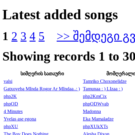
Latest added songs
1
2
3
4
5
>> შემდეგი გ
Showing records 1 to 30
სიმღერის სათაური
მომღერალ
valsi
Tamriko Choxonelidze
Gatxoveba MInda Rogor Ar MIndaa..: )
Tamunaa : ) LIzaa : )
php2K
php2KmCix
phpOD
phpODWvab
4 Minutes
Madonna
Yvelas ase egona
Eka Mamaladze
phpXU
phpXUkXTs
The Boy Does Nothing
Alesha Dixon