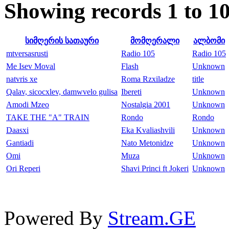
Showing records 1 to 10
სიმღერის სათაური
მომღერალი
ალბომი
mtversasrusti
Radio 105
Radio 105
Me Isev Moval
Flash
Unknown
natvris xe
Roma Rzxiladze
title
Qalav, sicocxlev, damwvelo gulisa
Ibereti
Unknown
Amodi Mzeo
Nostalgia 2001
Unknown
TAKE THE "A" TRAIN
Rondo
Rondo
Daasxi
Eka Kvaliashvili
Unknown
Gantiadi
Nato Metonidze
Unknown
Omi
Muza
Unknown
Ori Reperi
Shavi Princi ft Jokeri
Unknown
Powered By
Stream.GE