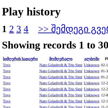
Play history
1
2
3
4
>> შემდეგი გვ
Showing records 1 to 30
P
სიმღერის სათაური
მომღერალი
ალბომი
Tovs
Nato Gelashvili & Trio Simi
Unknown
02-1
Tovs
Nato Gelashvili & Trio Simi
Unknown
01-3
Tovs
Nato Gelashvili & Trio Simi
Unknown
01-2
Tovs
Nato Gelashvili & Trio Simi
Unknown
12-2
Tovs
Nato Gelashvili & Trio Simi
Unknown
12-2
Tovs
Nato Gelashvili & Trio Simi
Unknown
12-8
Tovs
Nato Gelashvili & Trio Simi
Unknown
12-1
Tovs
Nato Gelashvili & Trio Simi
Unknown
11-2