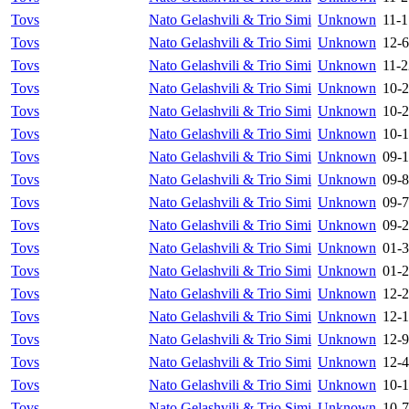
Tovs
Nato Gelashvili & Trio Simi
Unknown
11-1
Tovs
Nato Gelashvili & Trio Simi
Unknown
12-6
Tovs
Nato Gelashvili & Trio Simi
Unknown
11-2
Tovs
Nato Gelashvili & Trio Simi
Unknown
10-2
Tovs
Nato Gelashvili & Trio Simi
Unknown
10-2
Tovs
Nato Gelashvili & Trio Simi
Unknown
10-1
Tovs
Nato Gelashvili & Trio Simi
Unknown
09-1
Tovs
Nato Gelashvili & Trio Simi
Unknown
09-8
Tovs
Nato Gelashvili & Trio Simi
Unknown
09-7
Tovs
Nato Gelashvili & Trio Simi
Unknown
09-2
Tovs
Nato Gelashvili & Trio Simi
Unknown
01-3
Tovs
Nato Gelashvili & Trio Simi
Unknown
01-2
Tovs
Nato Gelashvili & Trio Simi
Unknown
12-2
Tovs
Nato Gelashvili & Trio Simi
Unknown
12-1
Tovs
Nato Gelashvili & Trio Simi
Unknown
12-9
Tovs
Nato Gelashvili & Trio Simi
Unknown
12-4
Tovs
Nato Gelashvili & Trio Simi
Unknown
10-1
Tovs
Nato Gelashvili & Trio Simi
Unknown
10-7