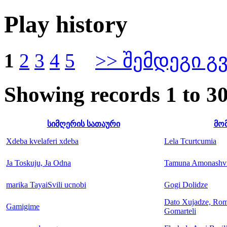
Play history
1
2
3
4
5
>> შემდეგი გ
Showing records 1 to 3
სიმღერის სათაური
მო
Xdeba kvelaferi xdeba
Lela Tcurtcumia
Ja Toskuju, Ja Odna
Tamuna Amonashvi
marika TayaiSvili ucnobi
Gogi Dolidze
Dato Xujadze, Rom
Gamigime
Gomarteli