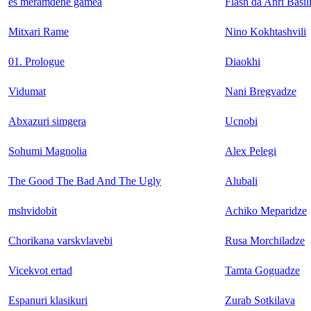
es meramdene gamea
Flash da Anri Basil
Mitxari Rame
Nino Kokhtashvili
01. Prologue
Diaokhi
Vidumat
Nani Bregvadze
Abxazuri simgera
Ucnobi
Sohumi Magnolia
Alex Pelegi
The Good The Bad And The Ugly
Alubali
mshvidobit
Achiko Meparidze
Chorikana varskvlavebi
Rusa Morchiladze
Vicekvot ertad
Tamta Goguadze
Espanuri klasikuri
Zurab Sotkilava