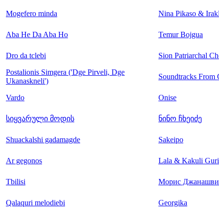
Mogefero minda
Nina Pikaso & Irak
Aba He Da Aba Ho
Temur Bojgua
Dro da tclebi
Sion Patriarchal Ch
Postalionis Simgera ('Dge Pirveli, Dge
Soundtracks From 
Ukanaskneli')
Vardo
Onise
სიყვარული მოდის
ნინო ჩხეიძე
Shuackalshi gadamagde
Sakeipo
Ar gegonos
Lala & Kakuli Gurie
Tbilisi
Морис Джанашви
Qalaquri melodiebi
Georgika