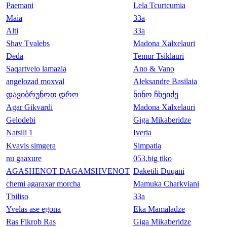
Paemani
Lela Tcurtcumia
Maia
33a
Alti
33a
Shav Tvalebs
Madona Xalxelauri
Deda
Temur Tsiklauri
Saqartvelo lamazia
Ano & Vano
angelozad moxval
Aleksandre Basilaia
დავიბრუნოთ დრო
ნინო ჩხეიძე
Agar Gikvardi
Madona Xalxelauri
Gelodebi
Giga Mikaberidze
Natsili 1
Iveria
Kvavis simgera
Simpatia
nu gaaxure
053.big tiko
AGASHENOT DAGAMSHVENOT
Daketili Duqani
chemi agaraxar morcha
Mamuka Charkviani
Tbiliso
33a
Yvelas ase egona
Eka Mamaladze
Ras Fikrob Ras
Giga Mikaberidze