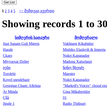
1
2
3
4
5
>> შემდეგი გვერდი
Showing records 1 to 30
სიმღერის სათაური
მომღერალი
Jqui Sanam Guli Mgeris
Vakhtang Kikabidze
Harale
Mishiko Elashvili & Imperia
Ckaro
Nukri Kapanadze
Miyvarxar Dzlier
Madona Xalxelauri
იები
ნინო ჩხეიძე
Torolebi
Maestro
Kovel sneulebaze
Nukri Kapanadze
Georgian Chant: Alleluia
"Markell's Voices" choral en
Ar Minda
Giga Mikaberidze
Çîíà
01
Jingle 1
Radio Tbilisuri