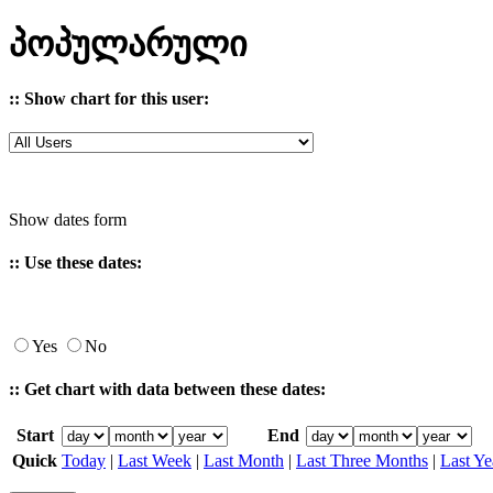
პოპულარული
:: Show chart for this user:
Show dates form
:: Use these dates:
Yes
No
:: Get chart with data between these dates:
Start
End
Quick
Today
|
Last Week
|
Last Month
|
Last Three Months
|
Last Ye