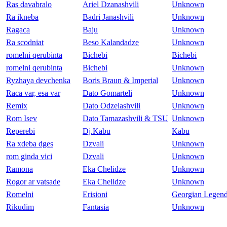
Ras davabralo
Ariel Dzanashvili
Unknown
Ra ikneba
Badri Janashvili
Unknown
Ragaca
Baju
Unknown
Ra scodniat
Beso Kalandadze
Unknown
romelni qerubinta
Bichebi
Bichebi
romelni qerubinta
Bichebi
Unknown
Ryzhaya devchenka
Boris Braun & Imperial
Unknown
Raca var, esa var
Dato Gomarteli
Unknown
Remix
Dato Odzelashvili
Unknown
Rom Isev
Dato Tamazashvili & TSU
Unknown
Reperebi
Dj.Kabu
Kabu
Ra xdeba dges
Dzvali
Unknown
rom ginda vici
Dzvali
Unknown
Ramona
Eka Chelidze
Unknown
Rogor ar vatsade
Eka Chelidze
Unknown
Romelni
Erisioni
Georgian Legen
Rikudim
Fantasia
Unknown