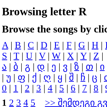
Browsing letter R
Browse the songs by clic
A
|
B
|
C
|
D
|
E
|
F
|
G
|
H
|
S
|
T
|
U
|
V
|
W
|
X
|
Y
|
Z
|
ა
|
ბ
|
გ
|
დ
|
ე
|
ვ
|
ზ
|
თ
|
ი
|
უ
|
ფ
|
ქ
|
ღ
|
ყ
|
შ
|
ჩ
|
ც
|
0
|
1
|
2
|
3
|
4
|
5
|
6
|
7
|
8
|
1
2
3
4
5
>> შემდეგი გ