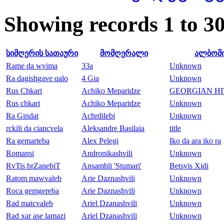
Showing records 1 to 30
სიმღერის სათაური
მომღერალი
ალბომ
Rame da wvima
33a
Unknown
Ra dagishgave qalo
4 Gia
Unknown
Rus Chkari
Achiko Meparidze
GEORGIAN HIT
Rus chkari
Achiko Meparidze
Unknown
Ra Gindat
Achrdilebi
Unknown
rckili da ciancvela
Aleksandre Basilaia
title
Ra gemarteba
Alex Pelegi
Iko da ara iko ra
Romansi
Andronikashvili
Unknown
RvTis brZanebiT
Ansambli 'Stumari'
Betsvis Xidi
Ratom mawvaleb
Arie Daznashvili
Unknown
Roca gemgereba
Arie Daznashvili
Unknown
Rad matcvaleb
Ariel Dzanashvili
Unknown
Rad xar ase lamazi
Ariel Dzanashvili
Unknown