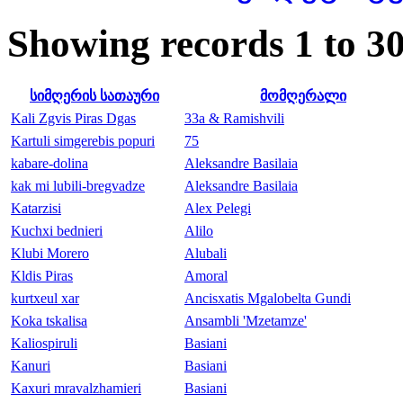
Showing records 1 to 30
სიმღერის სათაური
მომღერალი
Kali Zgvis Piras Dgas
33a & Ramishvili
Kartuli simgerebis popuri
75
kabare-dolina
Aleksandre Basilaia
kak mi lubili-bregvadze
Aleksandre Basilaia
Katarzisi
Alex Pelegi
Kuchxi bednieri
Alilo
Klubi Morero
Alubali
Kldis Piras
Amoral
kurtxeul xar
Ancisxatis Mgalobelta Gundi
Koka tskalisa
Ansambli 'Mzetamze'
Kaliospiruli
Basiani
Kanuri
Basiani
Kaxuri mravalzhamieri
Basiani