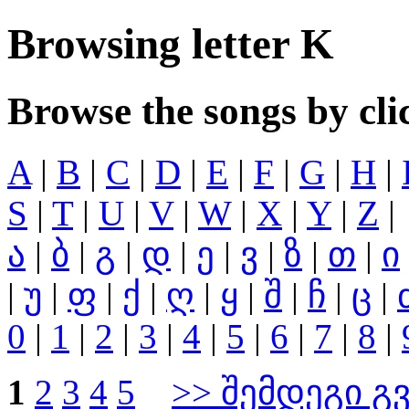
Browsing letter K
Browse the songs by clic
A
|
B
|
C
|
D
|
E
|
F
|
G
|
H
|
S
|
T
|
U
|
V
|
W
|
X
|
Y
|
Z
|
ა
|
ბ
|
გ
|
დ
|
ე
|
ვ
|
ზ
|
თ
|
ი
|
უ
|
ფ
|
ქ
|
ღ
|
ყ
|
შ
|
ჩ
|
ც
|
0
|
1
|
2
|
3
|
4
|
5
|
6
|
7
|
8
|
1
2
3
4
5
>> შემდეგი გ