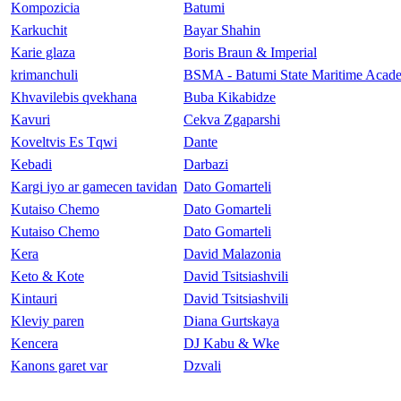
Kompozicia
Batumi
Karkuchit
Bayar Shahin
Karie glaza
Boris Braun & Imperial
krimanchuli
BSMA - Batumi State Maritime Acad
Khvavilebis qvekhana
Buba Kikabidze
Kavuri
Cekva Zgaparshi
Koveltvis Es Tqwi
Dante
Kebadi
Darbazi
Kargi iyo ar gamecen tavidan
Dato Gomarteli
Kutaiso Chemo
Dato Gomarteli
Kutaiso Chemo
Dato Gomarteli
Kera
David Malazonia
Keto & Kote
David Tsitsiashvili
Kintauri
David Tsitsiashvili
Kleviy paren
Diana Gurtskaya
Kencera
DJ Kabu & Wke
Kanons garet var
Dzvali