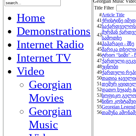
Georgian Music Vide
Title Filter
Home
#
Article Title
41
ქრისტინე იმედა
42
საქართველოს ჰ
Demonstrations
მურმან ქართვ
43
სამოთხე
Internet Radio
44
პაპარაცი - მზე
45
მარიკა თხელიძ
Internet TV
46
ტრიო "სიმი" -
47
ქართული ცეკვ
48
უცნობი
Video
49
ქართული რეპ
50
თათია ჯაველიძ
Georgian
51
თემურ ყვითელა
52
დათო ხუჯაძე &a
Movies
53
სოფიკო გელოვ
54
ნინო კოხტაშვ
55
Georgian Legend
Georgian
56
თამუნა ამონა
Music